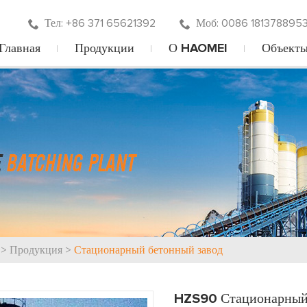
Тел: +86 371 65621392
Моб: 0086 1813788953
Главная
Продукции
О HAOMEI
Объект
>
Продукция
>
Стационарный бетонный завод
HZS90 Стационарный 