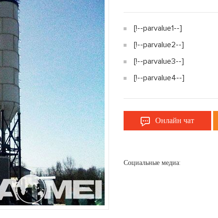
[!--parvalue1--]
[!--parvalue2--]
[!--parvalue3--]
[!--parvalue4--]
Онлайн чат
Социальные медиа: