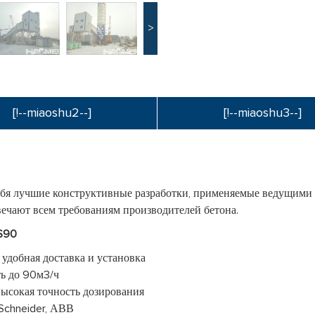
>
[!--miaoshu2--]
[!--miaoshu3--]
бя лучшие конструктивные разработки, применяемые ведущими
вечают всем требованиям производителей бетона.
ZS90
 удобная доставка и установка
ть до 90м3/ч
высокая точность дозирования
Schneider, АВВ