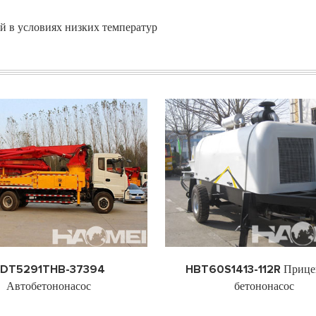
й в условиях низких температур
HBT60S1413-112R Прицепный
DHB20 Асфаль
бетононасос